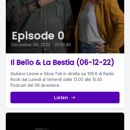
Episode 0
December 06, 2022
•
01:36:49
Il Bello & La Bestia (06-12-22)
Giuliano Leone e Silvia Teti in diretta sui 106.6 di Radio
Rock dal Lunedì al Venerdì dalle 13.00 alle 15.00.
Podcast del 06 dicembre...
Listen