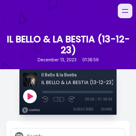
IL BELLO & LA BESTIA (13-12-
23)
•
December 13, 2023
01:38:59
Il Bello & la Bestia
IL BELLO & LA BESTIA (13-12-23)
1x
00:00
/
01:38:59
SUBSCRIBE
SHARE