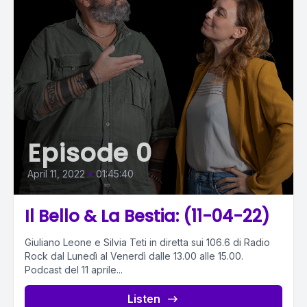
Episode 0
April 11, 2022
•
01:45:40
Il Bello & La Bestia: (11-04-22)
Giuliano Leone e Silvia Teti in diretta sui 106.6 di Radio
Rock dal Lunedì al Venerdì dalle 13.00 alle 15.00.
Podcast del 11 aprile...
Listen