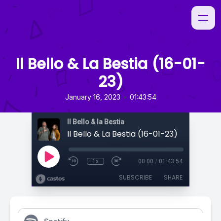
Il Bello & La Bestia (16-01-
23)
•
January 16, 2023
01:43:54
Il Bello & la Bestia
Il Bello & La Bestia (16-01-23)
1x
00:00
/
01:43:54
SUBSCRIBE
SHARE