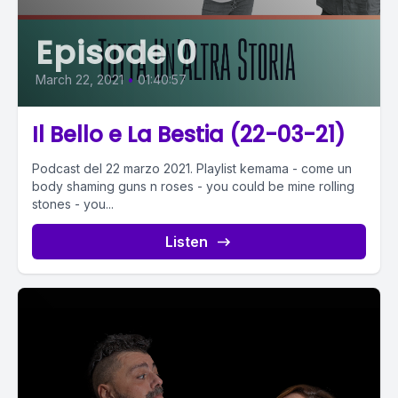
Episode 0
March 22, 2021
•
01:40:57
Il Bello e La Bestia (22-03-21)
Podcast del 22 marzo 2021. Playlist kemama - come un
body shaming guns n roses - you could be mine rolling
stones - you...
Listen