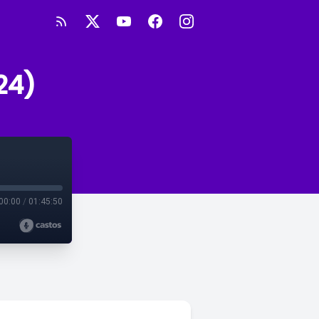
24)
00:00
/
01:45:50