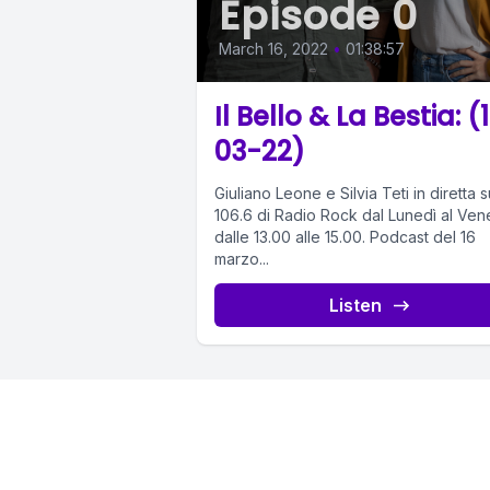
Episode 0
March 16, 2022
•
01:38:57
Il Bello & La Bestia: (
03-22)
Giuliano Leone e Silvia Teti in diretta s
106.6 di Radio Rock dal Lunedì al Ven
dalle 13.00 alle 15.00. Podcast del 16
marzo...
Listen