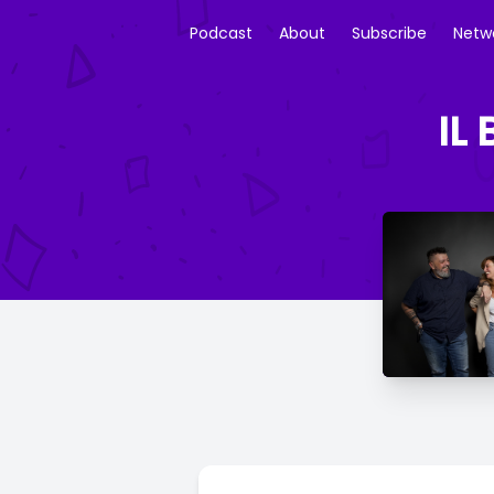
Podcast
About
Subscribe
Netw
IL