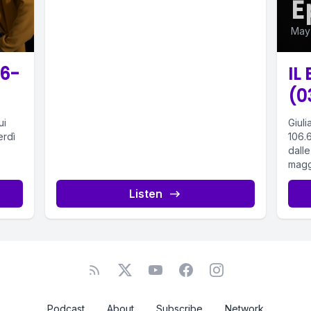
E
May
16-
IL
(0
ui
Giuli
erdì
106.
dalle
maggi
Listen
Podcast
About
Subscribe
Network