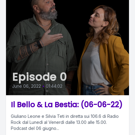
Episode 0
June 06, 2022
•
01:44:02
Il Bello & La Bestia: (06-06-22)
Giuliano Leone e Silvia Teti in diretta sui 106.6 di Radio
Rock dal Lunedì al Venerdì dalle 13.00 alle 15.00.
Podcast del 06 giugno...