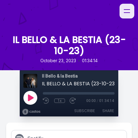
IL BELLO & LA BESTIA (23-
10-23)
•
October 23, 2023
01:34:14
Il Bello & la Bestia
IL BELLO & LA BESTIA (23-10-23)
1x
00:00
/
01:34:14
SUBSCRIBE
SHARE