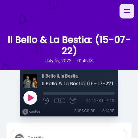
Il Bello & La Bestia: (15-07-
22)
•
July 15, 2022
01:45:13
Il Bello & la Bestia
Il Bello & La Bestia: (15-07-22)
1x
00:00
/
01:45:13
SUBSCRIBE
SHARE