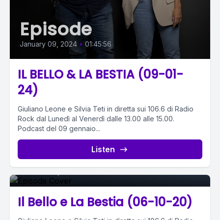
Episode
January 09, 2024
•
01:45:56
IL BELLO & LA BESTIA (09-01-
24)
Giuliano Leone e Silvia Teti in diretta sui 106.6 di Radio
Rock dal Lunedì al Venerdì dalle 13.00 alle 15.00.
Podcast del 09 gennaio...
Episode 0
Listen
October 06, 2020
•
01:34:04
Il Bello e La Bestia (06-10-20)