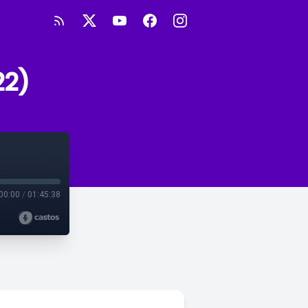
22)
00:00
/
01:45:38