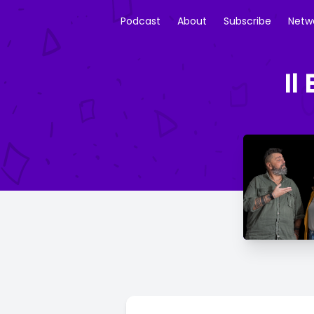
Podcast
About
Subscribe
Netw
Il