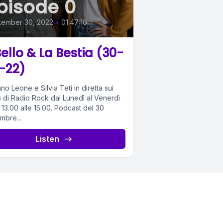
pisode 0
tember 30, 2022
•
01:47:10
 Bello & La Bestia (30-
-22)
ano Leone e Silvia Teti in diretta sui
6 di Radio Rock dal Lunedì al Venerdì
.00 alle 15.00. Podcast del 30
mbre...
Listen