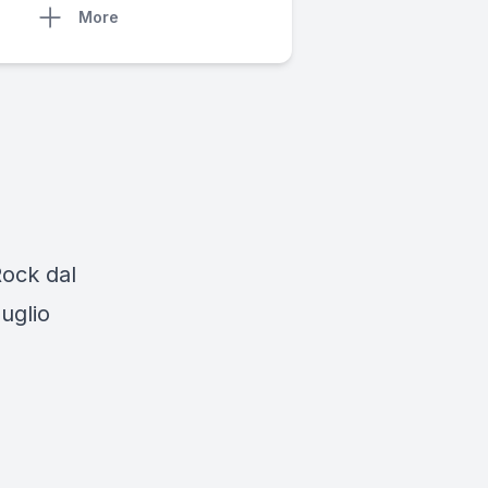
More
Rock dal
luglio