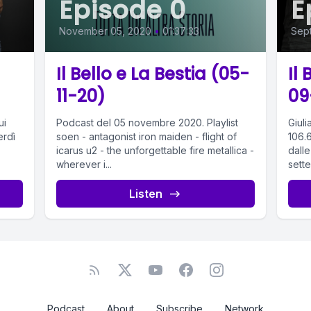
Episode 0
E
November 05, 2020
•
01:37:33
Sep
Il Bello e La Bestia (05-
Il
11-20)
09
ui
Podcast del 05 novembre 2020. Playlist
Giuli
erdì
soen - antagonist iron maiden - flight of
106.
icarus u2 - the unforgettable fire metallica -
dalle 13
wherever i...
sette
Listen
Podcast
About
Subscribe
Network