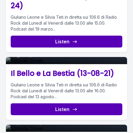
24)
Giuliano Leone e Silvia Teti in diretta sui 106.6 di Radio
Rock dal Lunedì al Venerdì dalle 13.00 alle 15.00.
Podcast del 19 marzo...
Episode 0
Listen
August 13, 2021
•
02:43:06
Il Bello e La Bestia (13-08-21)
Giuliano Leone e Silvia Teti in diretta sui 106.6 di Radio
Rock dal Lunedì al Venerdì dalle 13.00 alle 16.00.
Podcast del 13 agosto...
Episode 0
Listen
September 25, 2020
•
01:24:52