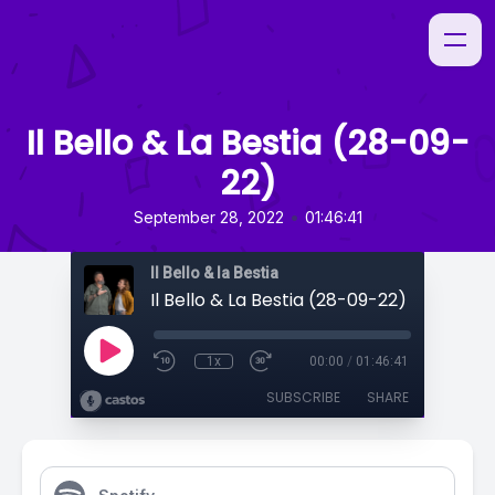
Il Bello & La Bestia (28-09-
22)
•
September 28, 2022
01:46:41
Il Bello & la Bestia
Il Bello & La Bestia (28-09-22)
1x
00:00
/
01:46:41
SUBSCRIBE
SHARE