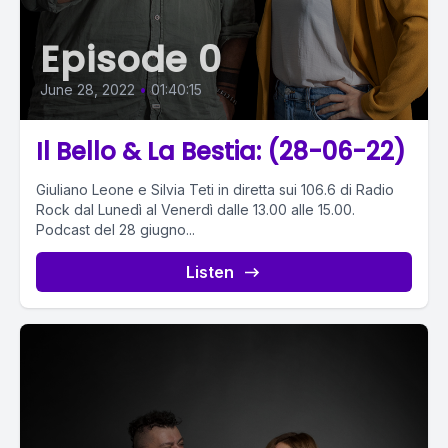
Episode 0
June 28, 2022
•
01:40:15
Il Bello & La Bestia: (28-06-22)
Giuliano Leone e Silvia Teti in diretta sui 106.6 di Radio
Rock dal Lunedì al Venerdì dalle 13.00 alle 15.00.
Podcast del 28 giugno...
Listen