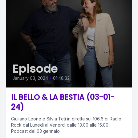
Episode
January 03, 2024
•
01:48:32
IL BELLO & LA BESTIA (03-01-
24)
Giuliano Leone e Silvia Teti in diretta sui 106.6 di Radio
Rock dal Lunedì al Venerdì dalle 13.00 alle 15.00.
Podcast del 03 gennaio...