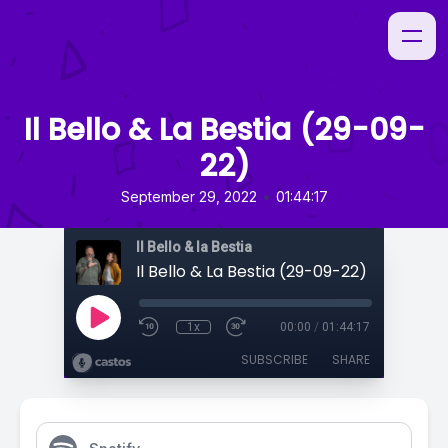
Il Bello & La Bestia (29-09-
22)
•
September 29, 2022
01:44:17
Il Bello & la Bestia
Il Bello & La Bestia (29-09-22)
1x
00:00
/
01:44:17
SUBSCRIBE
SHARE